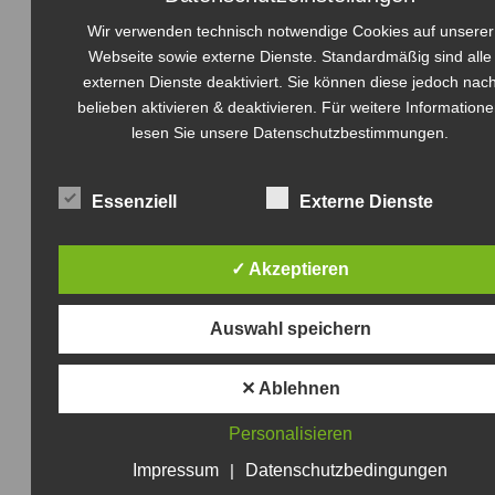
.
Wir verwenden technisch notwendige Cookies auf unserer
Webseite sowie externe Dienste. Standardmäßig sind alle
externen Dienste deaktiviert. Sie können diese jedoch nac
„Wir von der KIR sind eine wachsende
belieben aktivieren & deaktivieren. Für weitere Information
Gruppe Riedbergerinnen und Riedberger,
lesen Sie unsere Datenschutzbestimmungen.
die sich dafür einsetzen, den Riedberg bis
2030 klimaneutral zu machen. So könnte
Riedberg ein Klimaschutz-Leuchtturm für
Essenziell
Externe Dienste
Frankfurt werden.“
✓ Akzeptieren
„In verschiedenen Arbeitsgruppen
beschäftigen wir uns mit den wichtigsten
Auswahl speichern
Themen rund um den Klimaschutz: CO2-
Reduktion, Solar auf die Dächer,
Naturnahes Gärtnern, Mobilität,
✕ Ablehnen
Müllvermeidung, Kommunikation“
Personalisieren
Impressum
|
Datenschutzbedingungen