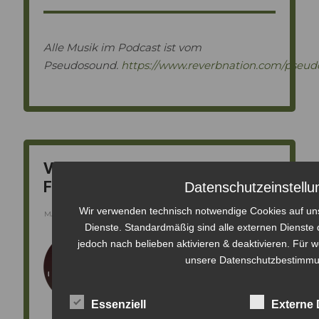
Alle Musik im Podcast ist vom
Pseudosound.
https://www.reverbnation.com/pseu
Vorschau – Zero Waste
Frankfurt, Pia
Datenschutzeinstell
Wir verwenden technisch notwendige Cookies auf un
MÄRZ 19, 2020
Dienste. Standardmäßig sind alle externen Dienste d
jedoch nach belieben aktivieren & deaktivieren. Für w
unsere Datenschutzbestimm
Essenziell
Externe 