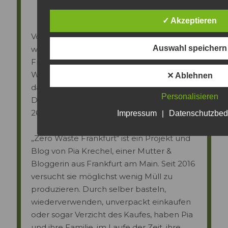
✓ Akzeptieren
Vorschau des Interviews mit Pia Krechel,
Auswahl speichern
wo sie mit uns über ihren Zero Waste
Frankfurt-Blog, ihren persönlichen
Wandelpunkt, das „Selbermachen“ und
✕ Ablehnen
das Müllproblem spricht.
Personalisieren
Das komplette Interview erscheint am
26.3.2020.
Impressum
|
Datenschutzbe
„Zero Waste Frankfurt“ ist ein Projekt und
Blog von Pia Krechel, einer Mutter &
Bloggerin aus Frankfurt am Main. Seit 2016
versucht sie möglichst wenig Müll zu
produzieren. Durch selber basteln,
wiederverwenden, unverpackt einkaufen
oder sogar Verzicht des Kaufes, haben Pia
und ihre Familie, im Laufe der Zeit, ihre