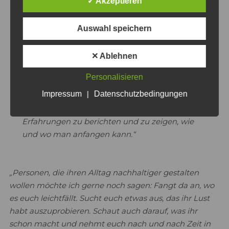
✓ Akzeptieren
nachhaltigeren Lebensweisen ist, wird es noch
schwieriger.“
Auswahl speichern
„So kam die Idee Menschen die Möglichkeit zu
✕ Ablehnen
geben, sich in einer Gruppe schaffbare Ziele
Schritt für Schritt vorzunehmen, sich dort auch
Personalisieren
gegenseitig zu motivieren dranzubleiben, Input
Impressum
|
Datenschutzbedingungen
von Expertinnen und Experten zu bekommen
und am Ende dann anderen von den eigenen
Erfahrungen zu berichten und zu zeigen, wie
und wo man anfangen kann.“
„Personen, die ihren Alltag nachhaltiger gestalten
wollen möchte ich gerne noch sagen: Fangt da an, wo
es euch leichtfällt. Sucht euch etwas aus, das ihr Lust
habt auszuprobieren. Schaut auch darauf, was ihr
schon macht und nehmt euch nach und nach Zeit in